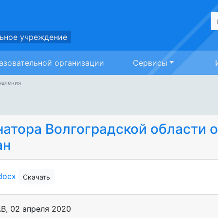
ьное учреждение
азовательной организации
Сервисы
явления
атора Волгоградской области о
ан
.docx
Скачать
АВ
,
02 апреля 2020