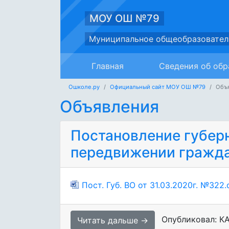
МОУ ОШ №79
Муниципальное общеобразовател
Главная
Сведения об обр
Ошколе.ру
Официальный сайт МОУ ОШ №79
Объ
Объявления
Постановление губерн
передвижении гражд
Пост. Губ. ВО от 31.03.2020г. №322
Опубликовал: К
Читать дальше →