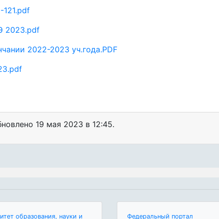
121.pdf
Э 2023.pdf
нчании 2022-2023 уч.года.PDF
3.pdf
обновлено
19 мая 2023 в 12:45.
итет образования, науки и
Федеральный портал