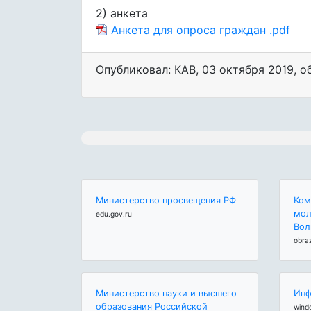
2) анкета
Анкета для опроса граждан .pdf
Опубликовал: КАВ
,
03 октября 2019
, 
Министерство просвещения РФ
Ком
мол
edu.gov.ru
Вол
obra
Министерство науки и высшего
Инф
образования Российской
wind