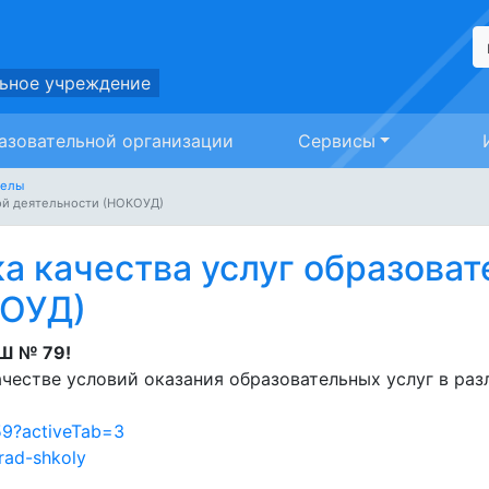
ьное учреждение
азовательной организации
Сервисы
делы
ой деятельности (НОКОУД)
а качества услуг образоват
КОУД)
Ш № 79!
честве условий оказания образовательных услуг в раз
559?activeTab=3
rad-shkoly