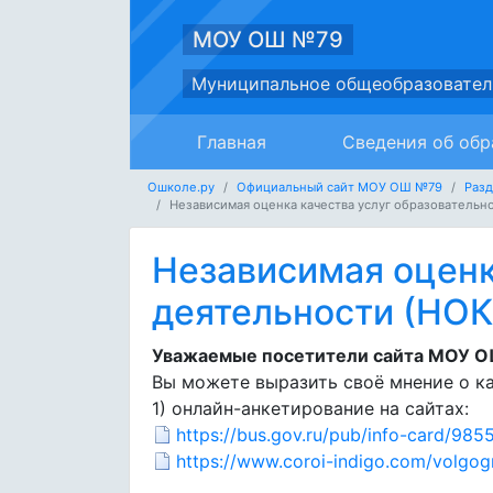
МОУ ОШ №79
Муниципальное общеобразовател
Главная
Сведения об обр
Ошколе.ру
Официальный сайт МОУ ОШ №79
Раз
Независимая оценка качества услуг образовательн
Независимая оценк
деятельности (НО
Уважаемые посетители сайта МОУ О
Вы можете выразить своё мнение о ка
1) онлайн-анкетирование на сайтах:
https://bus.gov.ru/pub/info-card/98
https://www.coroi-indigo.com/volgog