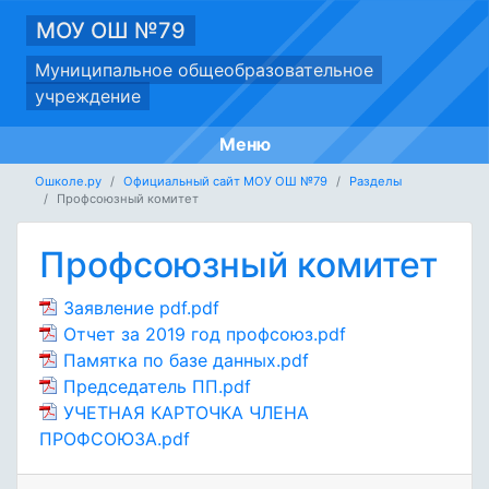
МОУ ОШ №79
Муниципальное общеобразовательное
учреждение
Меню
Ошколе.ру
Официальный сайт МОУ ОШ №79
Разделы
Профсоюзный комитет
Профсоюзный комитет
Заявление pdf.pdf
Отчет за 2019 год профсоюз.pdf
Памятка по базе данных.pdf
Председатель ПП.pdf
УЧЕТНАЯ КАРТОЧКА ЧЛЕНА
ПРОФСОЮЗА.pdf