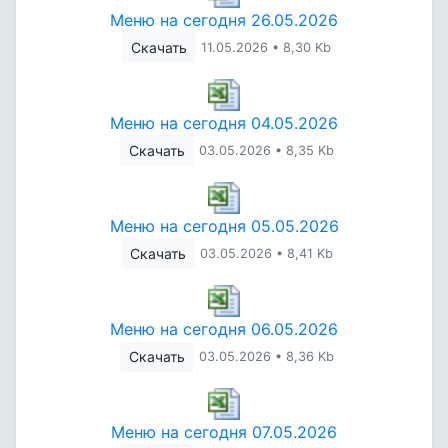
Меню на сегодня 26.05.2026
Скачать
11.05.2026 • 8,30 Kb
Меню на сегодня 04.05.2026
Скачать
03.05.2026 • 8,35 Kb
Меню на сегодня 05.05.2026
Скачать
03.05.2026 • 8,41 Kb
Меню на сегодня 06.05.2026
Скачать
03.05.2026 • 8,36 Kb
Меню на сегодня 07.05.2026