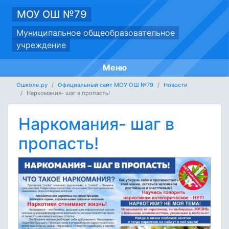
МОУ ОШ №79
Муниципальное общеобразовательное
учреждение
Меню
Ошколе.ру
Официальный сайт МОУ ОШ №79
Новости
Наркомания- шаг в пропасть!
Наркомания- шаг в
пропасть!