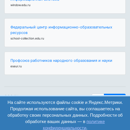
window.edu.ru
Федеральный центр информационно-образовательных
ресурсов
school-collection.edu.ru
Профсоюз работников народного образования и науки
eseur.ru
ООО "Центр
Найти
образования и
На сайте используются файлы cookie и Яндекс.Метрики.
вход
консалтинга"
Продолжая использование сайта, вы соглашаетесь на
Версия
Волгоград 2008-
обработку своих персональных данных. Подробности об
регистрация
сайта для
2026
обработке ваших данных — в
политике
слабовидящих
конфиденциальности
.
Сайт создан на