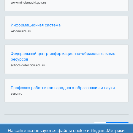
www.minobrnauki.gov.ru
Информационная система
window.edu.ru
Федеральный центр информационно-образовательных
ресурсов
school-collection.edu.ru
Профсоюз работников народного образования и науки
eseur.ru
ООО "Центр
Найти
образования и
На сайте используются файлы cookie и Яндекс.Метрики.
вход