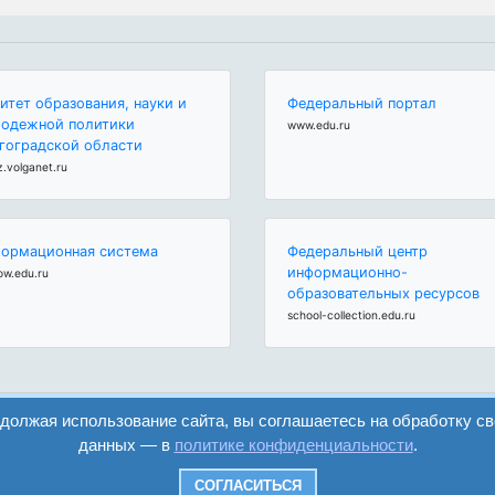
итет образования, науки и
Федеральный портал
одежной политики
www.edu.ru
гоградской области
z.volganet.ru
ормационная система
Федеральный центр
информационно-
ow.edu.ru
образовательных ресурсов
school-collection.edu.ru
одолжая использование сайта, вы соглашаетесь на обработку с
данных — в
политике конфиденциальности
.
вход
регистрация
СОГЛАСИТЬСЯ