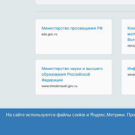
Министерство просвещения РФ
Ком
мол
edu.gov.ru
Вол
obra
Министерство науки и высшего
Инф
образования Российской
wind
Федерации
www.minobrnauki.gov.ru
На сайте используются файлы cookie и Яндекс.Метрики. Пр
ООО "Центр образования и консалтинга"
Волгоград 2008-2026
Сайт создан на конструкторе ОШКОЛЕ.РУ