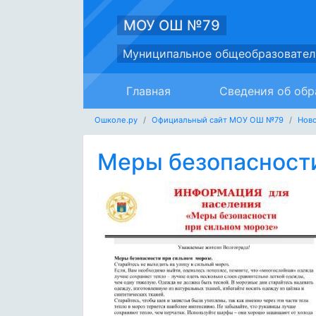
МОУ ОШ №79
Муниципальное общеобразовател
Главная
Сведения об обр
Ошколе.ру
Официальный сайт МОУ ОШ №79
Нов
Меры безопасности