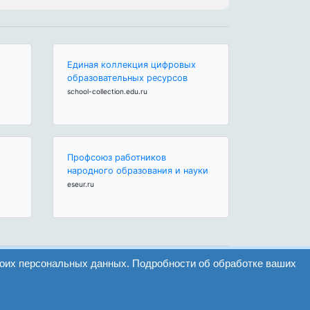
Единая коллекция цифровых
образовательных ресурсов
school-collection.edu.ru
Профсоюз работников
народного образования и науки
eseur.ru
воих персональных данных. Подробности об обработке ваших
Найти
Версия сайта для слабовидящих