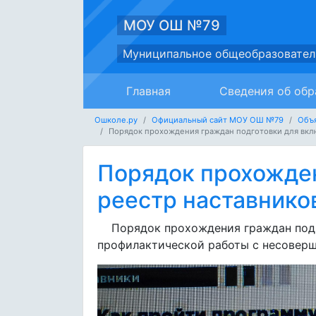
МОУ ОШ №79
Муниципальное общеобразовател
Главная
Сведения об обр
Ошколе.ру
Официальный сайт МОУ ОШ №79
Объ
Порядок прохождения граждан подготовки для вкл
Порядок прохожден
реестр наставнико
Порядок прохождения граждан подго
профилактической работы с несовер