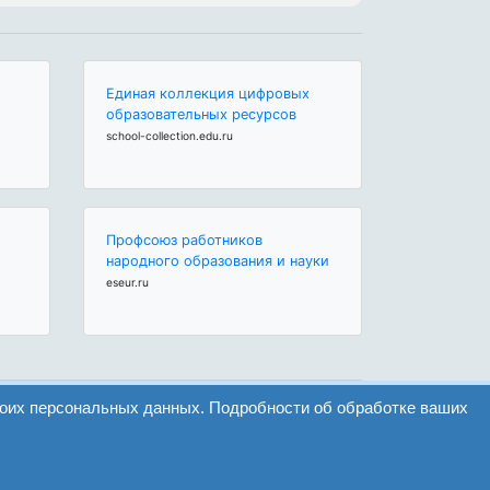
Единая коллекция цифровых
образовательных ресурсов
school-collection.edu.ru
Профсоюз работников
народного образования и науки
eseur.ru
воих персональных данных. Подробности об обработке ваших
Найти
Версия сайта для слабовидящих