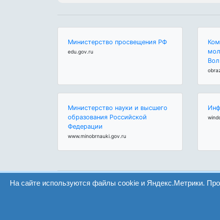
Министерство просвещения РФ
Ком
мол
edu.gov.ru
Вол
obra
Министерство науки и высшего
Инф
образования Российской
wind
Федерации
www.minobrnauki.gov.ru
На сайте используются файлы cookie и Яндекс.Метрики. Пр
ООО "Центр образования и консалтинга"
Волгоград 2008-2026
Сайт создан на конструкторе ОШКОЛЕ.РУ