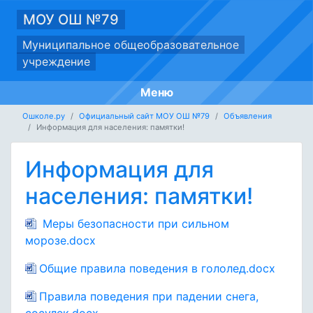
МОУ ОШ №79
Муниципальное общеобразовательное
учреждение
Меню
Ошколе.ру
Официальный сайт МОУ ОШ №79
Объявления
Информация для населения: памятки!
Информация для
населения: памятки!
Меры безопасности при сильном
морозе.docx
Общие правила поведения в гололед.docx
Правила поведения при падении снега,
сосулек.docx