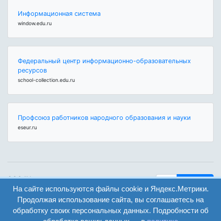
Информационная система
window.edu.ru
Федеральный центр информационно-образовательных
ресурсов
school-collection.edu.ru
Профсоюз работников народного образования и науки
eseur.ru
ООО "Центр
Найти
образования и
На сайте используются файлы cookie и Яндекс.Метрики.
вход
консалтинга"
Продолжая использование сайта, вы соглашаетесь на
Версия
Волгоград 2008-
обработку своих персональных данных. Подробности об
регистрация
сайта для
2026