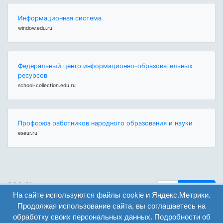
Информационная система
window.edu.ru
Федеральный центр информационно-образовательных
ресурсов
school-collection.edu.ru
Профсоюз работников народного образования и науки
eseur.ru
ООО "Центр
Найти
образования и
На сайте используются файлы cookie и Яндекс.Метрики.
вход
консалтинга"
Продолжая использование сайта, вы соглашаетесь на
Версия
Волгоград 2008-
обработку своих персональных данных. Подробности об
регистрация
сайта для
2026