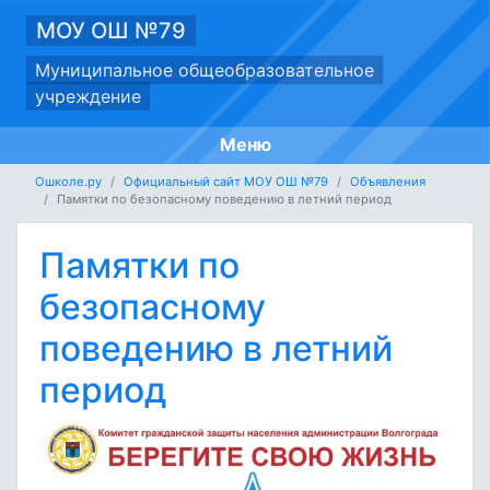
МОУ ОШ №79
Муниципальное общеобразовательное
учреждение
Меню
Ошколе.ру
Официальный сайт МОУ ОШ №79
Объявления
Памятки по безопасному поведению в летний период
Памятки по
безопасному
поведению в летний
период